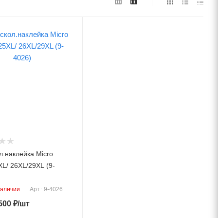
л.наклейка Micro
L/ 26XL/29XL (9-
наличии
Арт.: 9-4026
500
₽
/шт