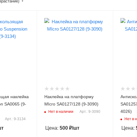
зрастание)
ящая наклейка
Наклейка на платформу
Антиско
on SA0065 (9-
MIcro SA0127/128 (9-3090)
SA0125X
4026)
Нет в наличии
Арт.: 9-3090
Нет в 
Арт.: 9-3134
шт
Цена:
500
₽
/шт
Цена: