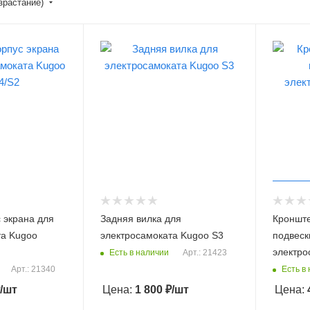
зрастание)
 экрана для
Задняя вилка для
Кроншт
та Kugoo
электросамоката Kugoo S3
подвеск
электро
Есть в наличии
Арт.: 21423
Есть в
Арт.: 21340
/шт
Цена:
1 800
₽
/шт
Цена: