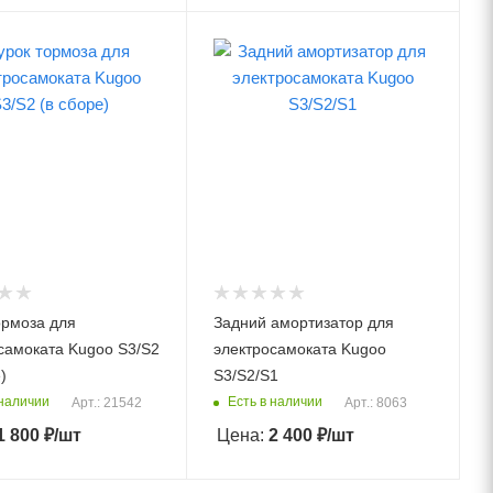
ормоза для
Задний амортизатор для
самоката Kugoo S3/S2
электросамоката Kugoo
)
S3/S2/S1
 наличии
Есть в наличии
Арт.: 21542
Арт.: 8063
1 800
₽
/шт
Цена:
2 400
₽
/шт