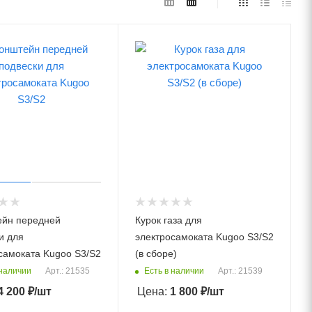
ейн передней
Курок газа для
и для
электросамоката Kugoo S3/S2
самоката Kugoo S3/S2
(в сборе)
 наличии
Есть в наличии
Арт.: 21535
Арт.: 21539
4 200
₽
/шт
Цена:
1 800
₽
/шт