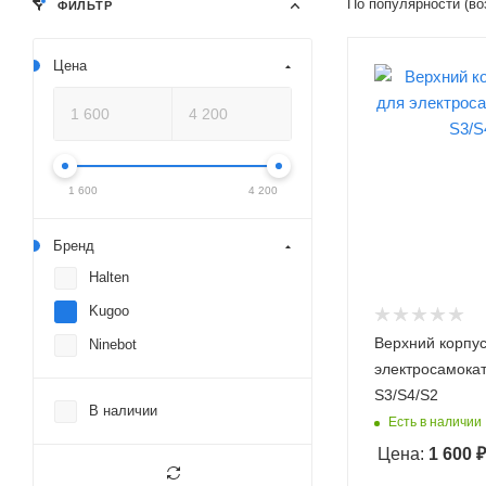
По популярности (во
ФИЛЬТР
Цена
1 600
4 200
Бренд
Halten
Kugoo
Верхний корпус
Ninebot
электросамока
S3/S4/S2
В наличии
Есть в наличии
Цена:
1 600
₽