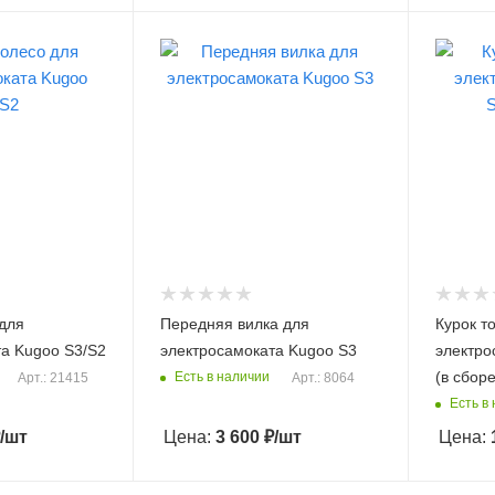
для
Передняя вилка для
Курок т
та Kugoo S3/S2
электросамоката Kugoo S3
электро
(в сборе
Есть в наличии
Арт.: 21415
Арт.: 8064
Есть в
/шт
Цена:
3 600
₽
/шт
Цена: