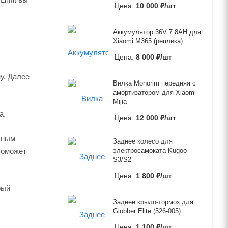
Цена:
10 000
₽
/шт
Аккумулятор 36V 7.8AH для
Xiaomi M365 (реплика)
Цена:
8 000
₽
/шт
у. Далее
Вилка Monorim передняя с
амортизатором для Xiaomi
Mijia
а.
Цена:
12 000
₽
/шт
ьным
Заднее колесо для
поможет
электросамоката Kugoo
S3/S2
Цена:
1 800
₽
/шт
рый
Заднее крыло-тормоз для
Globber Elite (526-005)
Цена:
1 100
₽
/шт