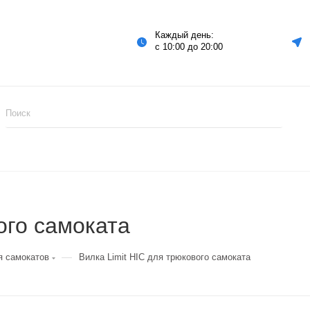
Каждый день:
с 10:00 до 20:00
ого самоката
—
я самокатов
Вилка Limit HIC для трюкового самоката