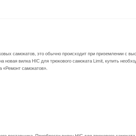
овых самокатов, это обычно происходит при приземлении с вы
на новая вилка HIC для трюкового самоката Limit, купить необх
а «Ремонт самокатов».
ого поставщика. Приобрести вилку HIC для трюкового самоката 