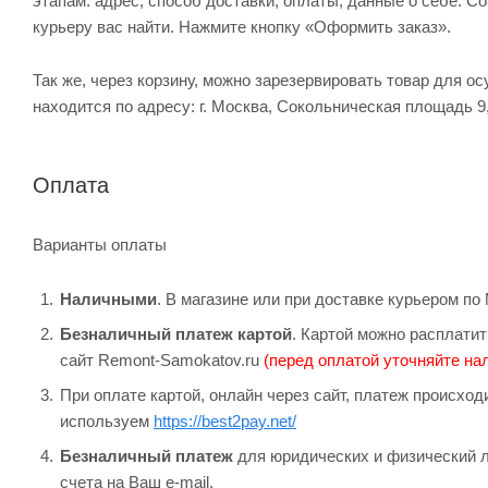
этапам: адрес, способ доставки, оплаты, данные о себе. С
курьеру вас найти. Нажмите кнопку «Оформить заказ».
Так же, через корзину, можно зарезервировать товар для о
находится по адресу: г. Москва, Сокольническая площадь 9
Оплата
Варианты оплаты
Наличными
. В магазине или при доставке курьером п
Безналичный платеж картой
. Картой можно расплатит
сайт Remont-Samokatov.ru
(перед оплатой уточняйте нал
При оплате картой, онлайн через сайт, платеж происхо
используем
https://best2pay.net/
Безналичный платеж
для юридических и физический л
счета на Ваш e-mail.