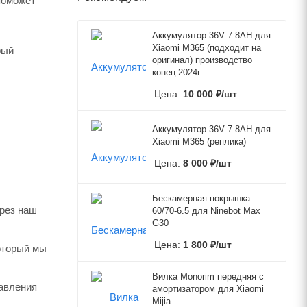
поможет
Аккумулятор 36V 7.8AH для
Xiaomi M365 (подходит на
рый
оригинал) производство
конец 2024г
Цена:
10 000
₽
/шт
Аккумулятор 36V 7.8AH для
Xiaomi M365 (реплика)
Цена:
8 000
₽
/шт
Бескамерная покрышка
ерез наш
60/70-6.5 для Ninebot Max
G30
Цена:
1 800
₽
/шт
который мы
Вилка Monorim передняя с
авления
амортизатором для Xiaomi
Mijia