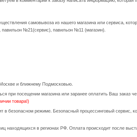
оветуем в комментарии к заказу написать информацию, которая 
существления самовывоза из нашего магазина или сервиса, кото
, павильон №21(сервис), павильон №11 (магазин).
о Москве и ближнему Подмосковью.
ься при посещении магазина или заранее оплатить Ваш заказ ч
ичии товара!)
дит в безопасном режиме. Безопасный процессинговый сервис, 
иц находящихся в регионах РФ. Оплата происходит после выст