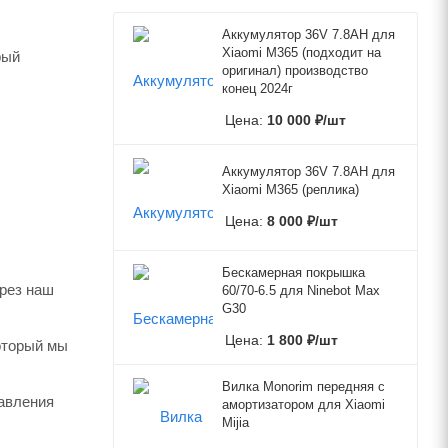
Аккумулятор 36V 7.8AH для
Xiaomi M365 (подходит на
рый
оригинал) производство
конец 2024г
Цена:
10 000
₽
/шт
Аккумулятор 36V 7.8AH для
Xiaomi M365 (реплика)
Цена:
8 000
₽
/шт
Бескамерная покрышка
ерез наш
60/70-6.5 для Ninebot Max
G30
Цена:
1 800
₽
/шт
который мы
Вилка Monorim передняя с
авления
амортизатором для Xiaomi
Mijia