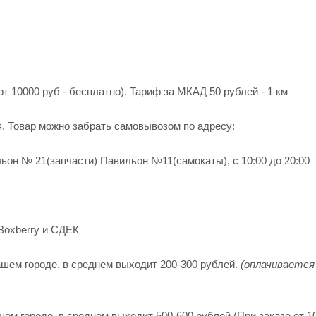
от 10000 руб - бесплатно). Тариф за МКАД 50 рублей - 1 км
я. Товар можно забрать самовывозом по адресу:
ьон № 21(запчасти) Павильон №11(cамокаты), с 10:00 до 20:00
Boxberry и СДЕК
шем городе, в среднем выходит 200-300 рублей.
(оплачивается
м городе, в среднем выходит 500-600 рублей (При заказе от 10