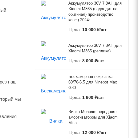
Аккумулятор 36V 7.8AH для
Xiaomi M365 (подходит на
рый
оригинал) производство
конец 2024г
Цена:
10 000
₽
/шт
Аккумулятор 36V 7.8AH для
Xiaomi M365 (реплика)
Цена:
8 000
₽
/шт
Бескамерная покрышка
ерез наш
60/70-6.5 для Ninebot Max
G30
Цена:
1 800
₽
/шт
который мы
Вилка Monorim передняя с
авления
амортизатором для Xiaomi
Mijia
Цена:
12 000
₽
/шт