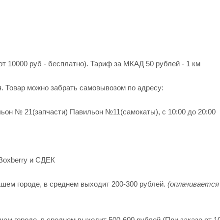
от 10000 руб - бесплатно). Тариф за МКАД 50 рублей - 1 км
я. Товар можно забрать самовывозом по адресу:
ьон № 21(запчасти) Павильон №11(cамокаты), с 10:00 до 20:00
Boxberry и СДЕК
шем городе, в среднем выходит 200-300 рублей.
(оплачивается
м городе, в среднем выходит 500-600 рублей (При заказе от 10