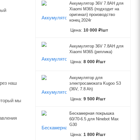
Аккумулятор 36V 7.8AH для
Xiaomi M365 (подходит на
рый
оригинал) производство
конец 2024г
Цена:
10 000
₽
/шт
Аккумулятор 36V 7.8AH для
Xiaomi M365 (реплика)
Цена:
8 000
₽
/шт
Аккумулятор для
ерез наш
электросамоката Kugoo S3
(36V, 7.8 Ah)
Цена:
9 500
₽
/шт
который мы
Бескамерная покрышка
авления
60/70-6.5 для Ninebot Max
G30
Цена:
1 800
₽
/шт