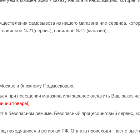
оветуем в комментарии к заказу написать информацию, которая 
существления самовывоза из нашего магазина или сервиса, кото
, павильон №21(сервис), павильон №11 (магазин).
о Москве и ближнему Подмосковью.
ься при посещении магазина или заранее оплатить Ваш заказ ч
ичии товара!)
дит в безопасном режиме. Безопасный процессинговый сервис, 
иц находящихся в регионах РФ. Оплата происходит после выст