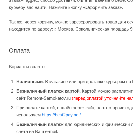
этапам: адрес, способ доставки, оплаты, данные о себе. С
курьеру вас найти. Нажмите кнопку «Оформить заказ».
Так же, через корзину, можно зарезервировать товар для о
находится по адресу: г. Москва, Сокольническая площадь 9
Оплата
Варианты оплаты
Наличными
. В магазине или при доставке курьером п
Безналичный платеж картой
. Картой можно расплатит
сайт Remont-Samokatov.ru
(перед оплатой уточняйте нал
При оплате картой, онлайн через сайт, платеж происхо
используем
https://best2pay.net/
Безналичный платеж
для юридических и физический л
счета на Ваш e-mail.