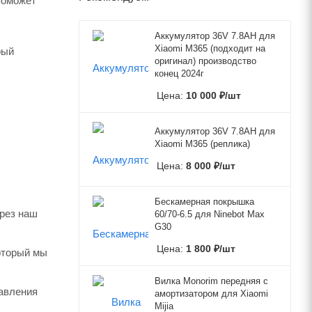
поможет
Аккумулятор 36V 7.8AH для
Xiaomi M365 (подходит на
рый
оригинал) производство
конец 2024г
Цена:
10 000
₽
/шт
Аккумулятор 36V 7.8AH для
Xiaomi M365 (реплика)
Цена:
8 000
₽
/шт
Бескамерная покрышка
ерез наш
60/70-6.5 для Ninebot Max
G30
Цена:
1 800
₽
/шт
который мы
Вилка Monorim передняя с
авления
амортизатором для Xiaomi
Mijia