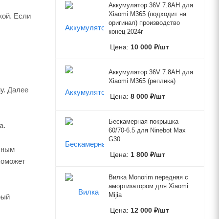
Аккумулятор 36V 7.8AH для
Xiaomi M365 (подходит на
кой. Если
оригинал) производство
конец 2024г
Цена:
10 000
₽
/шт
Аккумулятор 36V 7.8AH для
Xiaomi M365 (реплика)
у. Далее
Цена:
8 000
₽
/шт
Бескамерная покрышка
а.
60/70-6.5 для Ninebot Max
G30
ьным
Цена:
1 800
₽
/шт
поможет
Вилка Monorim передняя с
амортизатором для Xiaomi
Mijia
рый
Цена:
12 000
₽
/шт