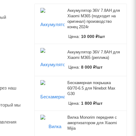
Аккумулятор 36V 7.8AH для
Xiaomi M365 (подходит на
рый
оригинал) производство
конец 2024г
Цена:
10 000
₽
/шт
Аккумулятор 36V 7.8AH для
Xiaomi M365 (реплика)
Цена:
8 000
₽
/шт
Бескамерная покрышка
ерез наш
60/70-6.5 для Ninebot Max
G30
Цена:
1 800
₽
/шт
который мы
Вилка Monorim передняя с
авления
амортизатором для Xiaomi
Mijia